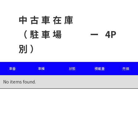
中古車在庫
（駐車場
ー
4P
別）
車番
車種
状態
積載量
売価
No items found.