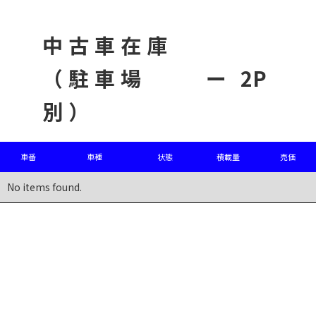
中古車在庫
（駐車場
ー
2P
別）
車番
車種
状態
積載量
売価
No items found.